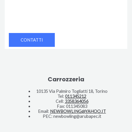
CONTATTI
Carrozzeria
10135 Via Palmiro Togliatti 18, Torino
Tel:
011345212
Cell:
3358364056
Fax: 011345083
Email:
NEWBOWLING@YAHOO.IT
PEC: newbowling@arubapec.it